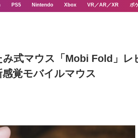
n
PS5
Nintendo
Xbox
VR／AR／XR
ポ
式マウス「Mobi Fold」
新感覚モバイルマウス