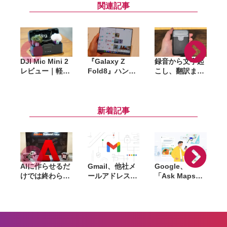
関連記事
DJI Mic Mini 2
『Galaxy Z
録音から文字起
N
レビュー｜軽量
Fold8』ハンズ
こし、翻訳まで
(
トランスミッタ
オンレビュー。
対応。カード型
ーでスマホ動画
4:3ディスプレ
AIレコーダー
の音声をよりク
イが想像以上に
「InnAIO
リアに録音、ケ
快適、「手に持
TransNote」試
新着記事
ースの収納力に
って使う」新し
してみた
ー
も感動
いFoldの誕生だ
AIに作らせるだ
Gmail、他社メ
Google、
けでは終わらな
ールアドレスを
「Ask Maps」
L
い。「Adobe
送信元にする機
日本でも提供開
Summit
能を2027年1月
始。料理注文や
Tokyo」で示さ
終了。POP受信
ホテル検索まで
「
れたAIエージェ
やGmailifyも廃
AIが代行
f
ントと働くこれ
止
売