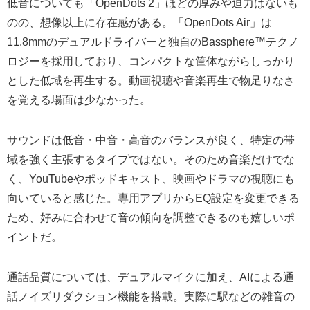
低音についても「OpenDots 2」ほどの厚みや迫力はないも
のの、想像以上に存在感がある。「OpenDots Air」は
11.8mmのデュアルドライバーと独自のBassphere™テクノ
ロジーを採用しており、コンパクトな筐体ながらしっかり
とした低域を再生する。動画視聴や音楽再生で物足りなさ
を覚える場面は少なかった。
サウンドは低音・中音・高音のバランスが良く、特定の帯
域を強く主張するタイプではない。そのため音楽だけでな
く、YouTubeやポッドキャスト、映画やドラマの視聴にも
向いていると感じた。専用アプリからEQ設定を変更できる
ため、好みに合わせて音の傾向を調整できるのも嬉しいポ
イントだ。
通話品質については、デュアルマイクに加え、AIによる通
話ノイズリダクション機能を搭載。実際に駅などの雑音の