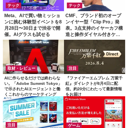
Meta、AIで買い物ミッショ
CMF、ブランド初のオープ
ンに挑む体験型イベントを8
ンイヤー型「Clip Pro」発
月28日〜30日まで渋谷で開
表。3点支持のイヤーカフ構
催。AIグラスも試せる
造と操作ダイヤル付きケー
スを採用
AIに作らせるだけでは終わらな
『ファイアーエムブレム 万紫千
い。「Adobe Summit Tokyo」
紅』ダイレクトが8月4日に配
で示されたAIエージェントと働
信。約20分にわたって最新情報
くこれからのマーケティング
をお届け