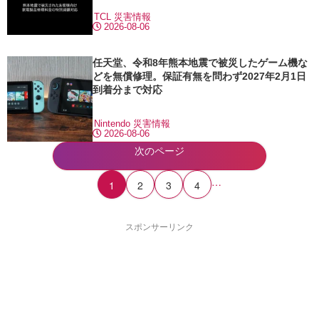
TCL
災害情報
2026-08-06
任天堂、令和8年熊本地震で被災したゲーム機な
どを無償修理。保証有無を問わず2027年2月1日
到着分まで対応
Nintendo
災害情報
2026-08-06
次のページ
…
1
2
3
4
スポンサーリンク