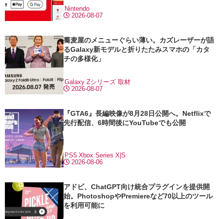
Nintendo
2026-08-07
蕎麦屋のメニューぐらい薄い。カズレーザーが語
るGalaxy新モデルと折りたたみスマホの「カタ
チの多様化」
Galaxy Zシリーズ
取材
2026-08-07
『GTA6』長編映像が8月28日公開へ。Netflixで
先行配信、6時間後にYouTubeでも公開
PS5
Xbox Series X|S
2026-08-06
アドビ、ChatGPT向け統合プラグインを提供開
始。PhotoshopやPremiereなど70以上のツール
を利用可能に