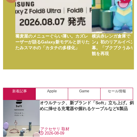
蕎麦屋のメニューぐらい薄い。カズレ
横浜赤レンガ倉庫で『ぽ
ーザーが語るGalaxy新モデルと折りた
ン』初のリアルイベント
たみスマホの「カタチの多様化」
幕。「ブクブクうみぞ
観を再現
新着記事
Apple
Game
セール情報
オウルテック、新ブランド「Soft」立ち上げ。斜
めに挿せる充電器や握れるケーブルなど6製品
アクセサリ
取材
2026-08-09