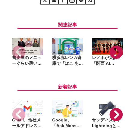
関連記事
蕎麦屋のメニュ
横浜赤レンガ倉
レノボが大阪に
ーぐらい薄い。
庫で『ぽこ あ
「関西 AI
カズレーザーが
ポケモン』初の
Hub」開設。AI
語るGalaxy新
リアルイベント
スタートアップ
「
モデルと折りた
が8月6日開幕。
の事業化を後押
たみスマホの
「ブクブクうみ
し、PoC止まり
新着記事
「カタチの多様
ぞこの街」の世
を解消へ
化」
界観を再現
Gmail、他社メ
Google、
サンディスク、
S
ールアドレスを
「Ask Maps」
Lightningと
送信元にする機
日本でも提供開
USB-Cを備えた