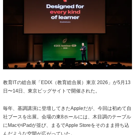
教育ITの総合展「EDIX（教育総合展）東京 2026」が5月13
日〜14日、東京ビッグサイトで開催された。
毎年、基調講演に登壇してきたAppleだが、今回は初めて自
社ブースを出展。会場の東8ホールには、木目調のテーブル
にMacやiPadが並び、まるでApple Storeをそのまま持ち込
んだような空間が広がっていた。