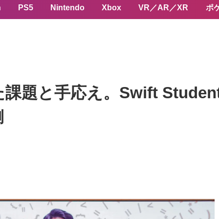
n
PS5
Nintendo
Xbox
VR／AR／XR
ポ
応え。Swift Student Ch
側