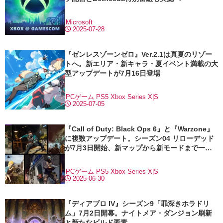
Microsoft
2025-07-28
『ゼンレスゾーンゼロ』Ver.2.1は真夏のリゾー
トへ。新エリア・新キャラ・夏イベント満載の大
型アップデートが7月16日登場
PCゲーム
PS5
Xbox Series X|S
2025-07-05
『Call of Duty: Black Ops 6』と『Warzone』
に複数アップデート。シーズン04 リローデッド
が7月3日開始、新マップから新モードまで一挙
投入
PCゲーム
PS5
Xbox Series X|S
2025-06-30
『ディアブロ IV』シーズン9「罪深きホラドリ
ム」7月2日開幕。ナイトメア・ダンジョン刷新
と新たなビルド要素