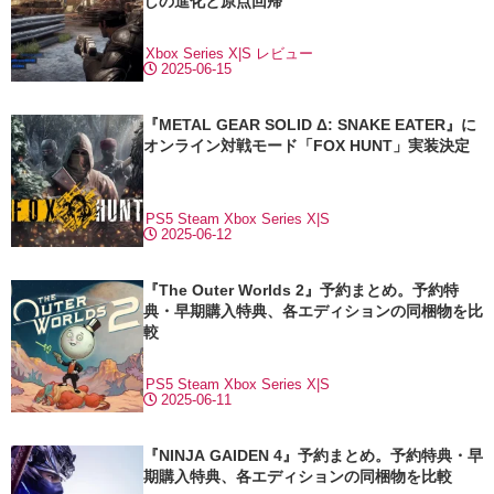
しの進化と原点回帰
Xbox Series X|S
レビュー
2025-06-15
『METAL GEAR SOLID Δ: SNAKE EATER』に
オンライン対戦モード「FOX HUNT」実装決定
PS5
Steam
Xbox Series X|S
2025-06-12
『The Outer Worlds 2』予約まとめ。予約特
典・早期購入特典、各エディションの同梱物を比
較
PS5
Steam
Xbox Series X|S
2025-06-11
『NINJA GAIDEN 4』予約まとめ。予約特典・早
期購入特典、各エディションの同梱物を比較