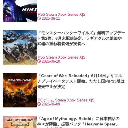
PS5
Steam
Xbox Series X|S
2025-06-11
『モンスターハンターワイルズ』無料アップデー
ト第2弾、6月末配信決定。ラギアクルス追加や
武器の重ね着装備が実装へ
PS5
Steam
Xbox Series X|S
2025-06-10
『Gears of War: Reloaded』6月14日よりマル
チプレイベータテスト開始。ただし国内PS5版は
発売中止が決定
PCゲーム
Steam
Xbox Series X|S
2025-06-09
『Age of Mythology: Retold』に日本神話の
神々が降臨。拡張パック「Heavenly Spear」