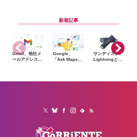
公開へ。Netflix
ポケモン』初の
紅』ダイレクト
で先行配信、6
リアルイベント
が8月4日に配
時間後に
が8月6日開幕。
信。約20分にわ
YouTubeでも公
「ブクブクうみ
たって最新情報
新着記事
開
ぞこの街」の世
をお届け
界観を再現
Gmail、他社メ
Google、
サンディスク、
S
ールアドレスを
「Ask Maps」
Lightningと
送信元にする機
日本でも提供開
USB-Cを備えた
能を2027年1月
始。料理注文や
USBフラッシュ
終了。POP受信
ホテル検索まで
「Phone Drive
N
やGmailifyも廃
AIが代行
for iPhone」発
i
止
売。iPhone・
iPad・Mac間で
データを手軽に
共有