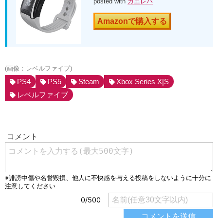
posted with
カエレバ
Amazonで購入する
(画像：レベルファイブ)
PS4
PS5
Steam
Xbox Series X|S
レベルファイブ