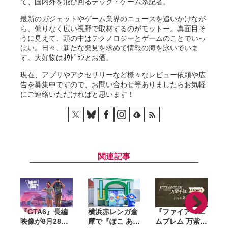
て、国内外を飛び回るテック・ゲーム系記者。
最新のガジェットやゲーム業界のニュースを追いかけなが
ら、偏りなく広い視野で取材するのがモットー。真面目そ
うに見えて、頭の中はテクノロジーとゲームのことでいっ
ぱい。日々、新たな発見を求めて情報の海を泳いでいま
す。大好物はｵｳﾄﾞｩﾝとお酒。
現在、アプリやアクセサリーなど様々なレビュー依頼や広
告を募集中ですので、お問い合わせ等ありましたらお気軽
にご連絡いただければと思います！
関連記事
『GTA6』長編
横浜赤レンガ倉
『ファイアーエ
映像が8月28日
庫で『ぽこ あ
ムブレム 万紫千