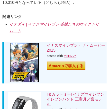
10,010円となっている（どちらも税込）。
関連リンク
イナダイ | イナズマイレブン 英雄たちのヴィクトリー
ロード
イナズマイレブン・ザ・ムービー
2025
posted with
カエレバ
Amazonで購入する
[タカラトミー] イナズマイレブン
イレブンバンド 王帝月ノ宮モデ
ル