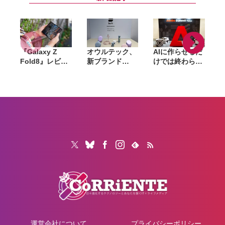
開
STRANDING
円〜に
2』『アストロ
ボット』など対
象
『Galaxy Z
オウルテック、
AIに作らせるだ
Fold8』レビュ
新ブランド
けでは終わらな
ー。1週間使っ
「Soft」立ち上
い。「Adobe
て実感した「ち
げ。斜めに挿せ
Summit
ょうどいい大画
る充電器や握れ
Tokyo」で示さ
面」、4:3ディ
るケーブルなど
れたAIエージェ
や
スプレイと約
6製品
ントと働くこれ
201gの軽さが
からのマーケテ
生む新しい使い
ィング
心地
運営会社について
プライバシーポリシー