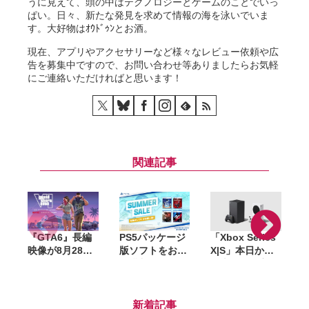
うに見えて、頭の中はテクノロジーとゲームのことでいっ
ぱい。日々、新たな発見を求めて情報の海を泳いでいま
す。大好物はｵｳﾄﾞｩﾝとお酒。
現在、アプリやアクセサリーなど様々なレビュー依頼や広
告を募集中ですので、お問い合わせ等ありましたらお気軽
にご連絡いただければと思います！
関連記事
『GTA6』長編
PS5パッケージ
「Xbox Series
『
映像が8月28日
版ソフトをお得
X|S」本日から
公開へ。Netflix
に購入できる
値上げ。最安の
で先行配信、6
「サマーセー
「S」は8.2万
時間後に
ル」開催。
円〜、上位の
I
YouTubeでも公
『DEATH
「X」は約11万
新着記事