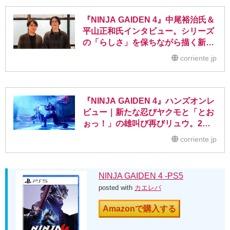
『NINJA GAIDEN 4』中尾裕治氏＆
平山正和氏インタビュー。シリーズ
の「らしさ」を保ちながら描く新た
な忍のカタチ
corriente.jp
『NINJA GAIDEN 4』ハンズオンレ
ビュー｜新たな忍びヤクモと「とお
ぉっ！」の雄叫び再びリュウ。2人
のスタイルが描く現代忍者アクショ
corriente.jp
ン
NINJA GAIDEN 4 -PS5
posted with
カエレバ
Amazonで購入する