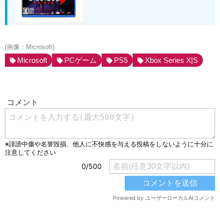
(画像：Microsoft)
Microsoft
PCゲーム
PS5
Xbox Series X|S