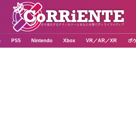
n
PS5
Nintendo
Xbox
VR／AR／XR
ポ