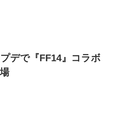
プデで『FF14』コラボ
場