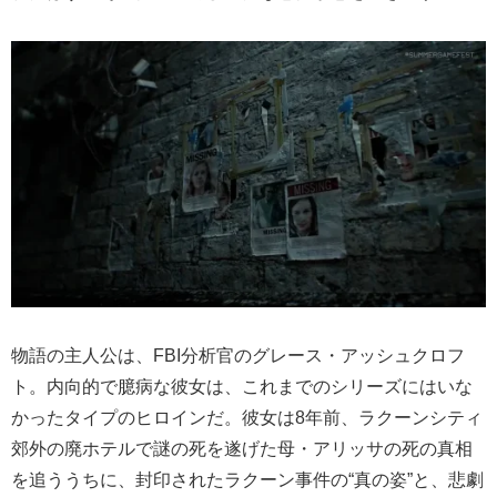
物語の主人公は、FBI分析官のグレース・アッシュクロフ
ト。内向的で臆病な彼女は、これまでのシリーズにはいな
かったタイプのヒロインだ。彼女は8年前、ラクーンシティ
郊外の廃ホテルで謎の死を遂げた母・アリッサの死の真相
を追ううちに、封印されたラクーン事件の“真の姿”と、悲劇