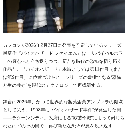
カプコンが2026年2月27日に発売を予定しているシリーズ
最新作『バイオハザード レクイエム』は、サバイバルホラ
ーの原点へと立ち返りつつ、新たな時代の恐怖を切り拓く
作品だ。『バイオハザード』本編としては第11作目（また
は第9作目）に位置づけられ、シリーズの象徴である“恐怖
と生の共存”を現代のテクノロジーで再構築する。
舞台は2026年、かつて世界的な製薬企業アンブレラの拠点
として栄え、1998年に“バイオハザード事件”が発生した街
――ラクーンシティ。政府による“滅菌作戦”によって封じら
れたはずのその街で、再び新たな恐怖が息を吹き返す。