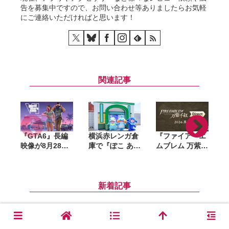
告を募集中ですので、お問い合わせ等ありましたらお気軽
にご連絡いただければと思います！
関連記事
『GTA6』長編
横浜赤レンガ倉
『ファイアーエ
映像が8月28日
庫で『ぽこ あ
ムブレム 万紫千
公開へ。Netflix
ポケモン』初の
紅』ダイレクト
で先行配信、6
リアルイベント
が8月4日に配
時間後に
が8月6日開幕。
信。約20分にわ
YouTubeでも公
「ブクブクうみ
たって最新情報
新着記事
開
ぞこの街」の世
をお届け
界観を再現