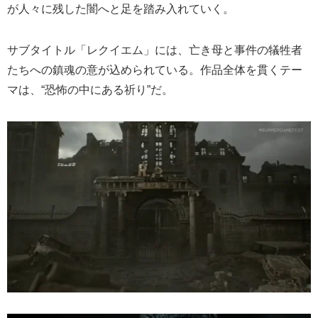
が人々に残した闇へと足を踏み入れていく。
サブタイトル「レクイエム」には、亡き母と事件の犠牲者
たちへの鎮魂の意が込められている。作品全体を貫くテー
マは、“恐怖の中にある祈り”だ。