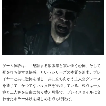
ゲーム体験は、「息詰まる緊張感と震い慄く恐怖、そして
死を打ち倒す爽快感」というシリーズの本質を追求。プレ
イヤーと共に恐怖を感じ、共に立ち向かう主人公グレース
を通じて、かつてない没入感を実現している。視点は一人
称と三人称を自由に切り替え可能で、プレイスタイルに合
わせたホラー体験を楽しめる点も特徴だ。