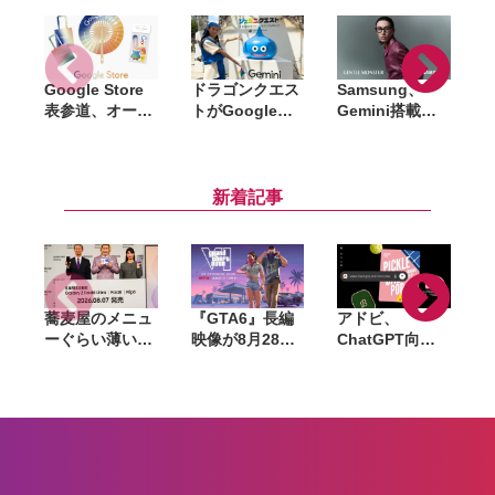
Google Store
ドラゴンクエス
Samsung、
表参道、オープ
トがGoogle
Gemini搭載の
の
ン日の8月13日
Geminiとコラ
スマートグラス
に先着1,000名
ボ。渋谷・原宿
を今秋発売へ。
へノベルティ配
でリアルRPGイ
スマホを見ずに
布。14時から配
ベント「ジェミ
AIと会話、4種
新着記事
布開始
ニクエスト」を
類のフレームを
体験
展開
蕎麦屋のメニュ
『GTA6』長編
アドビ、
ーぐらい薄い。
映像が8月28日
ChatGPT向け
カズレーザーが
公開へ。Netflix
統合プラグイン
語るGalaxy新
で先行配信、6
を提供開始。
モデルと折りた
時間後に
Photoshopや
たみスマホの
YouTubeでも公
Premiereなど
「カタチの多様
開
70以上のツール
化」
を利用可能に