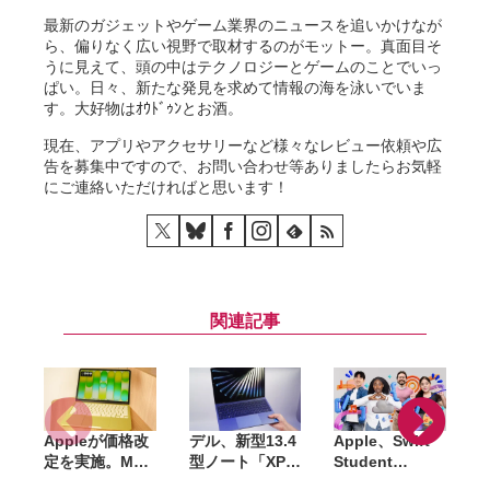
最新のガジェットやゲーム業界のニュースを追いかけなが
ら、偏りなく広い視野で取材するのがモットー。真面目そ
うに見えて、頭の中はテクノロジーとゲームのことでいっ
ぱい。日々、新たな発見を求めて情報の海を泳いでいま
す。大好物はｵｳﾄﾞｩﾝとお酒。
現在、アプリやアクセサリーなど様々なレビュー依頼や広
告を募集中ですので、お問い合わせ等ありましたらお気軽
にご連絡いただければと思います！
関連記事
Appleが価格改
デル、新型13.4
Apple、Swift
定を実施。Mac
型ノート「XPS
Student
やiPad、
13」国内発売。
Challenge