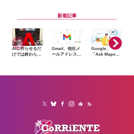
HomePodなど
約1kgの薄型・
2026の優秀受賞
が最大27%値上
軽量ボディに
者を紹介。AIと
げ
120Hzディスプ
アクセシビリテ
新着記事
レイ搭載で約16
ィを融合した学
万円から
生アプリが集結
AIに作らせるだ
Gmail、他社メ
Google、
けでは終わらな
ールアドレスを
「Ask Maps」
L
い。「Adobe
送信元にする機
日本でも提供開
Summit
能を2027年1月
始。料理注文や
Tokyo」で示さ
終了。POP受信
ホテル検索まで
「
れたAIエージェ
やGmailifyも廃
AIが代行
f
ントと働くこれ
止
売
からのマーケテ
i
ィング