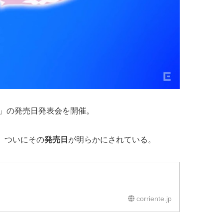
て」の発売日発表会を開催。
、ついにその
発売日
が明らかにされている。
corriente.jp