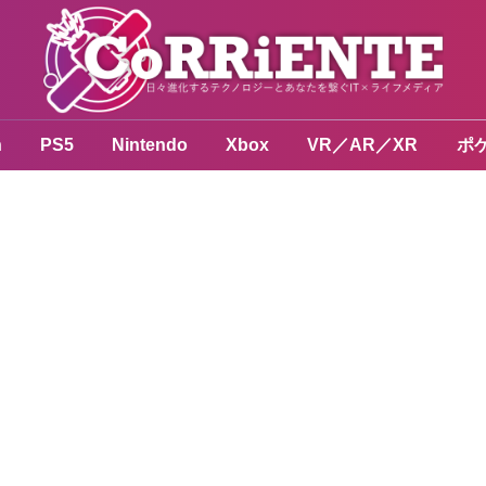
n
PS5
Nintendo
Xbox
VR／AR／XR
ポ