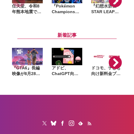
任天堂、令和8
『Pokémon
『幻想水滸伝
年熊本地震で被
Champions』
STAR LEAP』8
の
災したゲーム機
全世界累計
月7日配信決
などを無償修
2,000万ダウン
定。シリーズ新
理。保証有無を
ロード突破。記
作の108星の物
問わず2027年2
念で「ファスト
語が始動
新着記事
月1日到着分ま
クーポン」200
で対応
枚を配布
『GTA6』長編
アドビ、
ドコモ、子ども
M
映像が8月28日
ChatGPT向け
向け新料金プラ
公開へ。Netflix
統合プラグイン
ン「ドコモ スマ
で先行配信、6
を提供開始。
ホデビュープラ
時間後に
Photoshopや
ン U15」開始。
YouTubeでも公
Premiereなど
家族も最大1年
開
70以上のツール
間おトクになる
を利用可能に
「ドコモ 親子
割」も導入