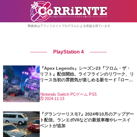
弊媒体はアフィリエイトプログラムによる収益を得ています
PlayStation 4
『Apex Legends』シーズン23『フロム・ザ・
リフト』配信開始。ライフラインのリワーク、リ
リース当初の雰囲気が楽しめる新モード ｢ローン
チロイヤル｣ など
Nintendo Switch
PCゲーム
PS5
2024-11-13
『グランツーリスモ7』2024年10月のアップデー
ト配信。ランエボVIIなどの新規車種やレースイ
ベントが追加