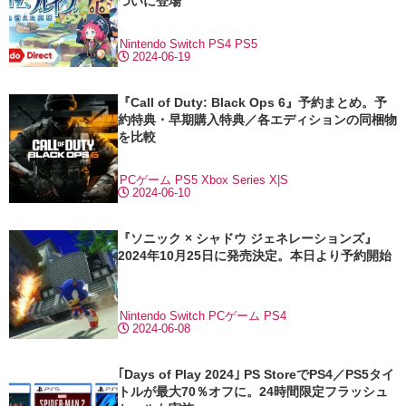
ついに登場
Nintendo Switch
PS4
PS5
2024-06-19
『Call of Duty: Black Ops 6』予約まとめ。予
約特典・早期購入特典／各エディションの同梱物
を比較
PCゲーム
PS5
Xbox Series X|S
2024-06-10
『ソニック × シャドウ ジェネレーションズ』
2024年10月25日に発売決定。本日より予約開始
Nintendo Switch
PCゲーム
PS4
2024-06-08
｢Days of Play 2024｣ PS StoreでPS4／PS5タイ
トルが最大70％オフに。24時間限定フラッシュ