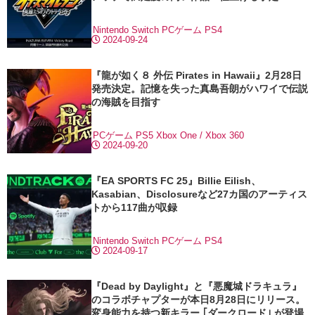
Nintendo Switch
PCゲーム
PS4
2024-09-24
『龍が如く８ 外伝 Pirates in Hawaii』2月28日
発売決定。記憶を失った真島吾朗がハワイで伝説
の海賊を目指す
PCゲーム
PS5
Xbox One / Xbox 360
2024-09-20
『EA SPORTS FC 25』Billie Eilish、
Kasabian、Disclosureなど27カ国のアーティス
トから117曲が収録
Nintendo Switch
PCゲーム
PS4
2024-09-17
『Dead by Daylight』と『悪魔城ドラキュラ』
のコラボチャプターが本日8月28日にリリース。
変身能力を持つ新キラー ｢ダークロード｣ が登場