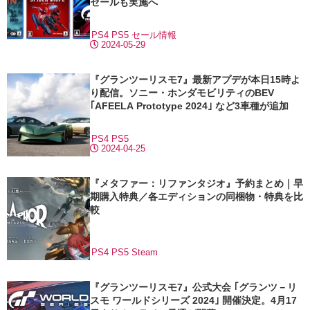
セールも実施へ
PS4
PS5
セール情報
2024-05-29
『グランツーリスモ7』最新アプデが本日15時よ
り配信。ソニー・ホンダモビリティのBEV
｢AFEELA Prototype 2024｣ など3車種が追加
PS4
PS5
2024-04-25
『メタファー：リファンタジオ』予約まとめ｜早
期購入特典／各エディションの同梱物・特典を比
較
PS4
PS5
Steam
『グランツーリスモ7』公式大会 ｢グランツ－リ
スモ ワールドシリーズ 2024｣ 開催決定。4月17