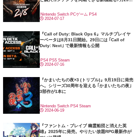
に導入
Nintendo Switch
PCゲーム
PS4
2024-07-17
『Call of Duty: Black Ops 6』マルチプレイヤ
ーベータは8月31日開始。29日には ｢Call of
Duty: Next｣ で最新情報も公開
PS4
PS5
Steam
2024-07-16
『かまいたちの夜×3 (トリプル)』9月19日に発売
へ。シリーズ30周年を迎える ｢かまいたちの夜｣
3部作が1本に
Nintendo Switch
PS4
Steam
2024-06-19
『ファントム・ブレイブ 幽霊船団と消えた英
雄』2025年に発売。やりたい放題RPG最新作が