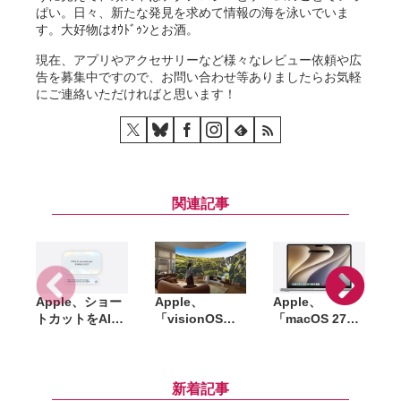
ぱい。日々、新たな発見を求めて情報の海を泳いでいま
す。大好物はｵｳﾄﾞｩﾝとお酒。
現在、アプリやアクセサリーなど様々なレビュー依頼や広
告を募集中ですので、お問い合わせ等ありましたらお気軽
にご連絡いただければと思います！
関連記事
Apple、ショー
Apple、
Apple、
「
トカットをAIで
「visionOS
「macOS 27
刷新。自然言語
27」発表。視線
Golden Gate」
A
で自動化フロー
で呼び出せる
発表。Intel
「
を作成可能に
Siri AI、Visual
Macのサポート
Intelligenceに
終了、Siri AIや
新着記事