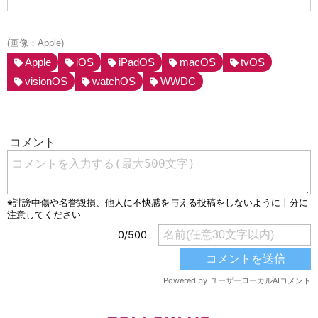
(画像：Apple)
Apple
iOS
iPadOS
macOS
tvOS
visionOS
watchOS
WWDC