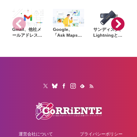
対応
検索機能を大幅
強化
Gmail、他社メ
Google、
サンディスク、
S
ールアドレスを
「Ask Maps」
Lightningと
送信元にする機
日本でも提供開
USB-Cを備えた
能を2027年1月
始。料理注文や
USBフラッシュ
終了。POP受信
ホテル検索まで
「Phone Drive
N
やGmailifyも廃
AIが代行
for iPhone」発
i
止
売。iPhone・
iPad・Mac間で
データを手軽に
共有
運営会社について
プライバシーポリシー