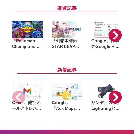
関連記事
『Pokémon
『幻想水滸伝
Google、日本
「
Champions』
STAR LEAP』8
のGoogle Play
全世界累計
月7日配信決
新手数料を9月
2,000万ダウン
定。シリーズ新
30日までに前倒
ロード突破。記
作の108星の物
し導入。課金手
念で「ファスト
語が始動
数料は5％、登
新着記事
クーポン」200
録済みアプリス
枚を配布
トア制度は12月
開始
Gmail、他社メ
Google、
サンディスク、
S
ールアドレスを
「Ask Maps」
Lightningと
送信元にする機
日本でも提供開
USB-Cを備えた
能を2027年1月
始。料理注文や
USBフラッシュ
終了。POP受信
ホテル検索まで
「Phone Drive
N
やGmailifyも廃
AIが代行
for iPhone」発
i