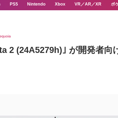
n
PS5
Nintendo
Xbox
VR／AR／XR
ポ
equoia
 beta 2 (24A5279h)｣ が開