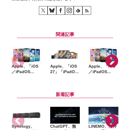
関連記事
Apple、「iOS
Apple、「iOS
Apple、「iOS
A
／iPadOS
27」「iPadOS
／iPadOS
「
26.6」
27」「macOS
26.5.2」
「macOS
27」など新OS
「macOS
Tahoe 26.6」な
のパブリックベ
Tahoe 26.5.2」
S
ど配信開始。バ
ータを公開。一
配信開始。
I
新着記事
グ修正やセキュ
般ユーザーも無
WebKitなど複
リティ強化など
料で試用可能
数の脆弱性を修
正
Synology、
ChatGPT、無
LINEMO、海外