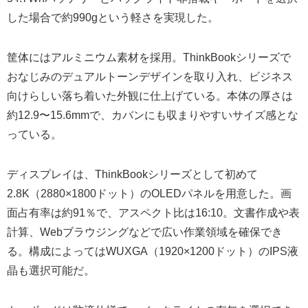
した場合で約990gという軽さを実現した。
筐体にはアルミニウム素材を採用。ThinkBookシリーズで
おなじみのデュアルトーンデザインを取り入れ、ビジネス
向けらしい落ち着いた外観に仕上げている。本体の厚さは
約12.9〜15.6mmで、カバンにも収まりやすいサイズ感とな
っている。
ディスプレイは、ThinkBookシリーズとして初めて
2.8K（2880×1800ドット）のOLEDパネルを用意した。画
面占有率は約91％で、アスペクト比は16:10。文書作成や表
計算、Webブラウジングなどで広い作業領域を確保でき
る。構成によってはWUXGA（1920×1200ドット）のIPS液
晶も選択可能だ。