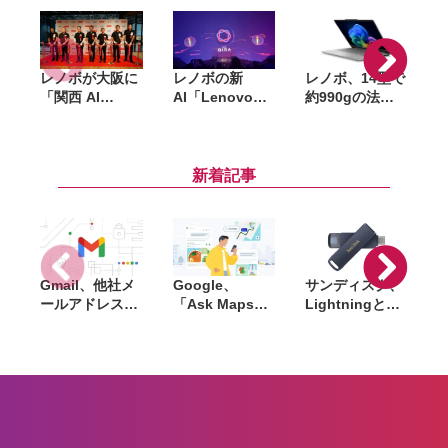
レノボ、14型で
レノボが大阪に
レノボの新
約990gの法人
「関西 AI
AI「Lenovo
「
モバイルノート
Hub」開設。AI
Qira／
「ThinkBook
スタートアップ
Motorola
14x」発表。シ
の事業化を後押
Qira」とは何
リーズ初の2.8K
し、PoC止まり
か。PCもスマ
新着記事
OLEDや
を解消へ
ホも1つのAIで
Copilot+ PCに
つながる時代へ
対応
Gmail、他社メ
Google、
サンディスク、
S
ールアドレスを
「Ask Maps」
Lightningと
送信元にする機
日本でも提供開
USB-Cを備えた
能を2027年1月
始。料理注文や
USBフラッシュ
終了。POP受信
ホテル検索まで
「Phone Drive
N
やGmailifyも廃
AIが代行
for iPhone」発
i
止
売。iPhone・
iPad・Mac間で
データを手軽に