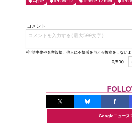
Apple
iPhone 12
iPhone 12 mini
iPho
FOLLO
Googleニュー