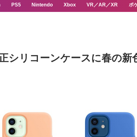
n
PS5
Nintendo
Xbox
VR／AR／XR
ポ
ズの純正シリコーンケースに春の