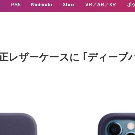
n
PS5
Nintendo
Xbox
VR／AR／XR
ポ
ズの純正レザーケースに ｢ディー