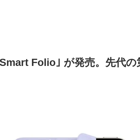
Pro) 用Smart Folio｣ が発