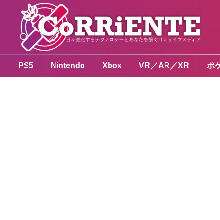
n
PS5
Nintendo
Xbox
VR／AR／XR
ポ