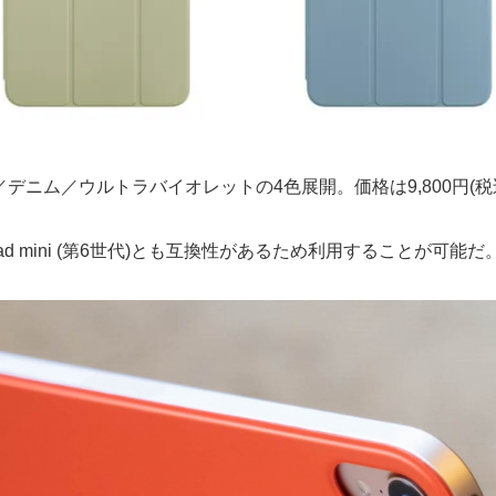
ニム／ウルトラバイオレットの4色展開。価格は9,800円(税込
io｣ は、iPad mini (第6世代)とも互換性があるため利用することが可能だ