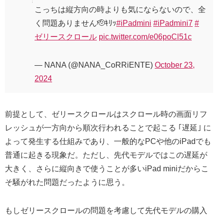
こっちは縦方向の時よりも気にならないので、全
く問題ありません🫡ｷﾘｯ
#iPadmini
#iPadmini7
#
ゼリースクロール
pic.twitter.com/e06poCl51c
— NANA (@NANA_CoRRiENTE)
October 23,
2024
前提として、ゼリースクロールはスクロール時の画面リフ
レッシュが一方向から順次行われることで起こる ｢遅延｣ に
よって発生する仕組みであり、一般的なPCや他のiPadでも
普通に起きる現象だ。ただし、先代モデルではこの遅延が
大きく、さらに縦向きで使うことが多いiPad miniだからこ
そ騒がれた問題だったように思う。
もしゼリースクロールの問題を考慮して先代モデルの購入