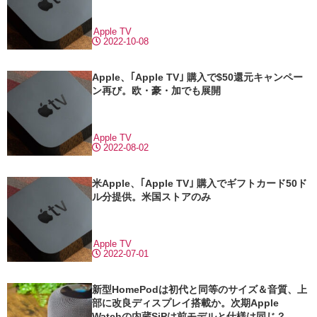
Apple TV
2022-10-08
Apple、｢Apple TV｣ 購入で$50還元キャンペー
ン再び。欧・豪・加でも展開
Apple TV
2022-08-02
米Apple、｢Apple TV｣ 購入でギフトカード50ド
ル分提供。米国ストアのみ
Apple TV
2022-07-01
新型HomePodは初代と同等のサイズ＆音質、上
部に改良ディスプレイ搭載か。次期Apple
Watchの内蔵SiPは前モデルと仕様は同じ？