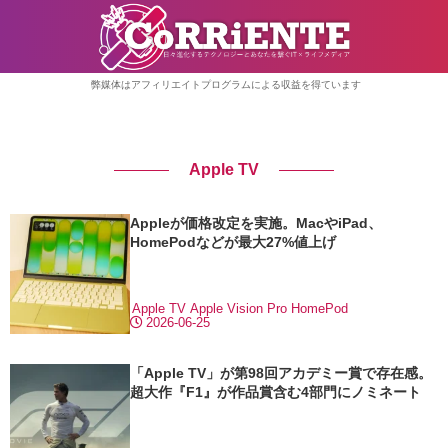
弊媒体はアフィリエイトプログラムによる収益を得ています
Apple TV
Appleが価格改定を実施。MacやiPad、
HomePodなどが最大27%値上げ
Apple TV
Apple Vision Pro
HomePod
2026-06-25
「Apple TV」が第98回アカデミー賞で存在感。
超大作『F1』が作品賞含む4部門にノミネート