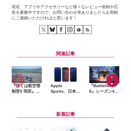
現在、アプリやアクセサリーなど様々なレビュー依頼や広
告を募集中ですので、お問い合わせ等ありましたらお気軽
にご連絡いただければと思います！
関連記事
『ぼくは航空管
Apple
『Battlefield
制官5 羽田』
Sports、日本の
6』シーズン4発
o
2027年発売へ。
J1リーグなど7
表。海戦が本格
空港散策を楽し
つのサッカーリ
導入、「Wake
める「ターミナ
ーグに対応
Island」復活や
ルサイド」収録
『トップガン』
新着記事
した体験版が
コラボ実施
Steamで配信