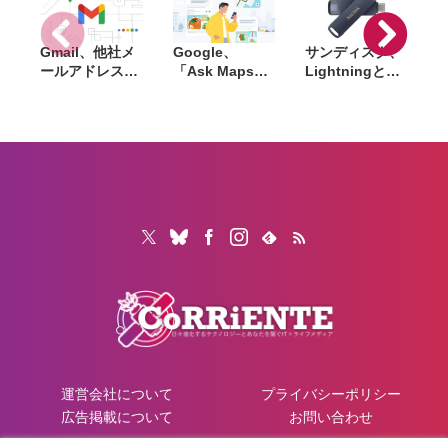
Gmail、他社メ
Google、
サンディスク、
S
ールアドレスを
「Ask Maps」
Lightningと
送信元にする機
日本でも提供開
USB-Cを備えた
能を2027年1月
始。料理注文や
USBフラッシュ
終了。POP受信
ホテル検索まで
「Phone Drive
N
やGmailifyも廃
AIが代行
for iPhone」発
i
止
売。iPhone・
iPad・Mac間で
データを手軽に
共有
運営会社について
プライバシーポリシー
広告掲載について
お問い合わせ