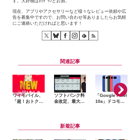
す。大好物はｵｳﾄﾞｩﾝとお酒。
現在、アプリやアクセサリーなど様々なレビュー依頼や広
告を募集中ですので、お問い合わせ等ありましたらお気軽
にご連絡いただければと思います！
関連記事
ワイモバイル、
ソフトバンク料
「Google Pixel
「超！おトク
金改定、最大
10a」ドコモ・
割」7月17日開
550円値上げ。
au・ソフトバン
i
始。セット割な
「ペイトク無制
ク・楽天・UQ
しでも「シンプ
限」は1万円台
mobile・ワイモ
ル3 M／L」が1
へ、背景にコス
バイルで予約ス
新着記事
年間月額1100円
ト増
タート。4月14
引き
日から順次発売