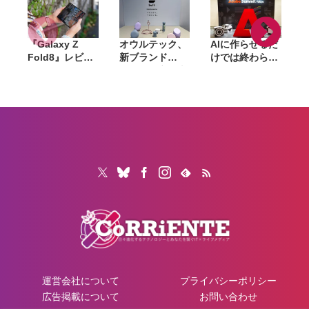
『Galaxy Z
オウルテック、
AIに作らせるだ
Fold8』レビュ
新ブランド
けでは終わらな
ー。1週間使っ
「Soft」立ち上
い。「Adobe
て実感した「ち
げ。斜めに挿せ
Summit
ょうどいい大画
る充電器や握れ
Tokyo」で示さ
面」、4:3ディ
るケーブルなど
れたAIエージェ
や
スプレイと約
6製品
ントと働くこれ
201gの軽さが
からのマーケテ
生む新しい使い
ィング
心地
運営会社について
プライバシーポリシー
広告掲載について
お問い合わせ