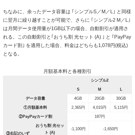
ちなみに、余ったデータ容量は ｢シンプルS／M／L｣ と同様
に翌月に繰り越すことが可能で、さらに ｢シンプル2 M／L｣
は月間データ使用量が1GB以下の場合、自動割引が適用さ
れる。この自動割引と｢おうち割 光セット (A) ｣ と ｢PayPay
カード割｣ を適用した場合、料金はどちらも1,078円(税込)
となる。
月額基本料と各種割引
シンプル2
S
M
L
データ容量
4GB
20GB
30GB
①月額基本料
2,365円
4,015円
5,115円
②PayPayカード割
187円
おうち割 光セッ
-1,100円
-1,650円
ト (A)
③右記のいず