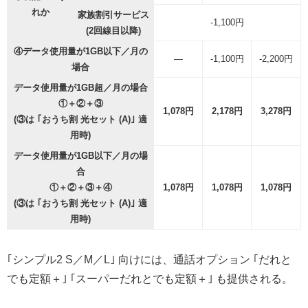
れか
家族割引サービス
-1,100円
(2回線目以降)
④データ使用量が1GB以下／月の
—
-1,100円
-2,200円
場合
データ使用量が1GB超／月の場合
①＋②＋③
1,078円
2,178円
3,278円
(③は ｢おうち割 光セット (A)｣ 適
用時)
データ使用量が1GB以下／月の場
合
①＋②＋③＋④
1,078円
1,078円
1,078円
(③は ｢おうち割 光セット (A)｣ 適
用時)
｢シンプル2 S／M／L｣ 向けには、通話オプション ｢だれと
でも定額＋｣ ｢スーパーだれとでも定額＋｣ も提供される。