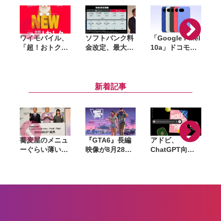
ワイモバイル、
ソフトバンク料
「Google Pixel
「超！おトク
金改定、最大
10a」ドコモ・
割」7月17日開
550円値上げ。
au・ソフトバン
i
始。セット割な
「ペイトク無制
ク・楽天・UQ
しでも「シンプ
限」は1万円台
mobile・ワイモ
ル3 M／L」が1
へ、背景にコス
バイルで予約ス
新着記事
年間月額1100円
ト増
タート。4月14
引き
日から順次発売
蕎麦屋のメニュ
『GTA6』長編
アドビ、
ーぐらい薄い。
映像が8月28日
ChatGPT向け
カズレーザーが
公開へ。Netflix
統合プラグイン
語るGalaxy新
で先行配信、6
を提供開始。
モデルと折りた
時間後に
Photoshopや
たみスマホの
YouTubeでも公
Premiereなど
「カタチの多様
開
70以上のツール
化」
を利用可能に