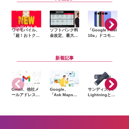
ワイモバイル、
ソフトバンク料
「Google Pixel
「超！おトク
金改定、最大
10a」ドコモ・
割」7月17日開
550円値上げ。
au・ソフトバン
i
始。セット割な
「ペイトク無制
ク・楽天・UQ
しでも「シンプ
限」は1万円台
mobile・ワイモ
ル3 M／L」が1
へ、背景にコス
バイルで予約ス
新着記事
年間月額1100円
ト増
タート。4月14
引き
日から順次発売
Gmail、他社メ
Google、
サンディスク、
S
ールアドレスを
「Ask Maps」
Lightningと
送信元にする機
日本でも提供開
USB-Cを備えた
能を2027年1月
始。料理注文や
USBフラッシュ
終了。POP受信
ホテル検索まで
「Phone Drive
N
やGmailifyも廃
AIが代行
for iPhone」発
i
止
売。iPhone・
iPad・Mac間で