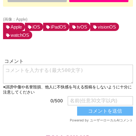
(画像：Apple)
Apple
iOS
iPadOS
tvOS
visionOS
watchOS