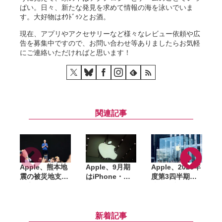
ぱい。日々、新たな発見を求めて情報の海を泳いでいま
す。大好物はｵｳﾄﾞｩﾝとお酒。
現在、アプリやアクセサリーなど様々なレビュー依頼や広
告を募集中ですので、お問い合わせ等ありましたらお気軽
にご連絡いただければと思います！
関連記事
Apple、熊本地
Apple、9月期
Apple、2026年
震の被災地支援
はiPhone・
度第3四半期の
へ寄付。ティ
Mac・iPadで供
決算発表。6月
ム・クック
給制約が大幅悪
期で過去最高の
U
CEO「日本は私
化へ。有料サブ
売上・利益を記
始
にとって特別な
スクは15億件を
録、一方でサー
新着記事