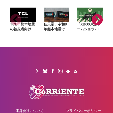
場所」
突破
ビス部門減速と
か
供給不安で株価
下落
TCL、熊本地震
任天堂、令和8
「XBOX東京ゲ
の被災者向けに
年熊本地震で被
ームショウ2026
家電製品の修理
災したゲーム機
ブロードキャス
料金を半額に。
などを無償修
ト」9月17日配
テレビやエアコ
理。保証有無を
信決定。TGS開
ンなどの家電が
問わず2027年2
幕日に最新情報
対象
月1日到着分ま
を発表、
で対応
FanFestも開催
運営会社について
プライバシーポリシー