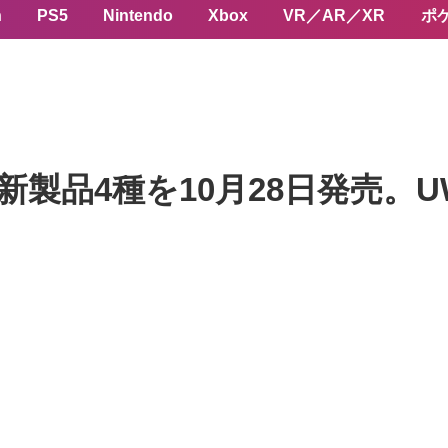
n
PS5
Nintendo
Xbox
VR／AR／XR
ポ
製品4種を10月28日発売。UWB