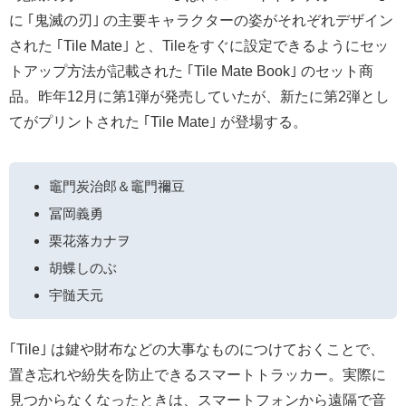
に ｢鬼滅の刃｣ の主要キャラクターの姿がそれぞれデザイン
された ｢Tile Mate｣ と、Tileをすぐに設定できるようにセッ
トアップ方法が記載された ｢Tile Mate Book｣ のセット商
品。昨年12月に第1弾が発売していたが、新たに第2弾とし
てがプリントされた ｢Tile Mate｣ が登場する。
竈門炭治郎＆竈門禰豆
冨岡義勇
栗花落カナヲ
胡蝶しのぶ
宇髄天元
｢Tile｣ は鍵や財布などの大事なものにつけておくことで、
置き忘れや紛失を防止できるスマートトラッカー。実際に
見つからなくなったときは、スマートフォンから遠隔で音