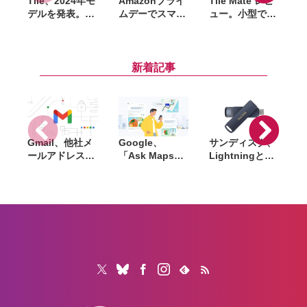
Tile、2024年モ
Amazonプライ
Tile Mate レビ
デルを発表。
ムデーでスマー
ュー。小型で色
｢
Life360アプリ
トトラッカー
んなものにつけ
と連携、指定連
｢Tile｣ が最大
やすいスマート
絡先に位置情報
36％オフセール
トラッカー、限
を届けるSOS機
中。合計18製品
定色メルローの
新着記事
能も搭載
が対象
リッチな色味も
グッド
Gmail、他社メ
Google、
サンディスク、
S
ールアドレスを
「Ask Maps」
Lightningと
送信元にする機
日本でも提供開
USB-Cを備えた
能を2027年1月
始。料理注文や
USBフラッシュ
終了。POP受信
ホテル検索まで
「Phone Drive
N
やGmailifyも廃
AIが代行
for iPhone」発
i
止
売。iPhone・
iPad・Mac間で
データを手軽に
共有