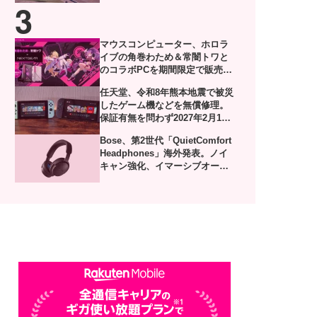
マウスコンピューター、ホロラ
イブの角巻わため＆常闇トワと
のコラボPCを期間限定で販売。
描き下ろし限定グッズ付き
任天堂、令和8年熊本地震で被災
したゲーム機などを無償修理。
保証有無を問わず2027年2月1日
到着分まで対応
Bose、第2世代「QuietComfort
Headphones」海外発表。ノイ
キャン強化、イマーシブオーデ
ィオやUSB-Cロスレスにも対応