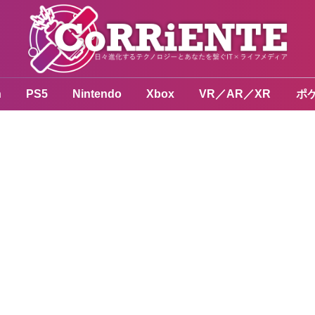
n
PS5
Nintendo
Xbox
VR／AR／XR
ポ