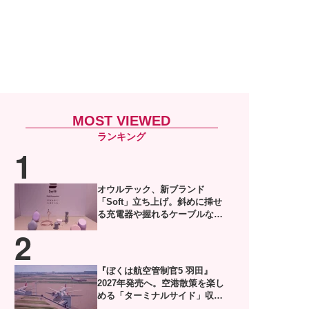
MOST VIEWED
オウルテック、新ブランド
「Soft」立ち上げ。斜めに挿せ
る充電器や握れるケーブルなど6
製品
『ぼくは航空管制官5 羽田』
2027年発売へ。空港散策を楽し
める「ターミナルサイド」収録
した体験版がSteamで配信