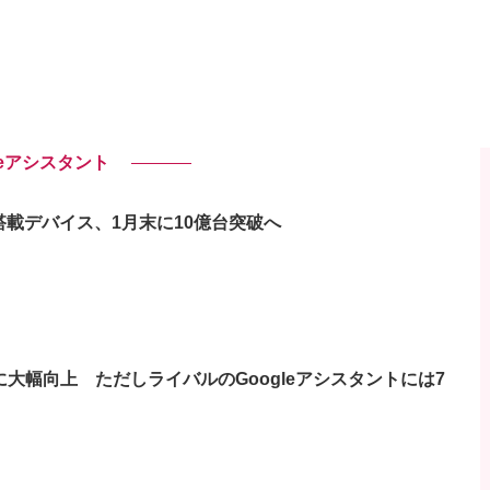
leアシスタント
ト搭載デバイス、1月末に10億台突破へ
5％に大幅向上 ただしライバルのGoogleアシスタントには7