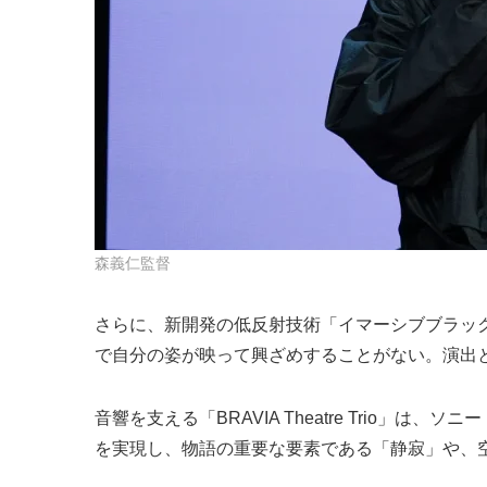
森義仁監督
さらに、新開発の低反射技術「イマーシブブラッ
で自分の姿が映って興ざめすることがない。演出
音響を支える「BRAVIA Theatre Tri
を実現し、物語の重要な要素である「静寂」や、