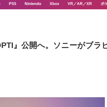
n
PS5
Nintendo
Xbox
VR／AR／XR
ポ
OPTI』公開へ。ソニーがブ