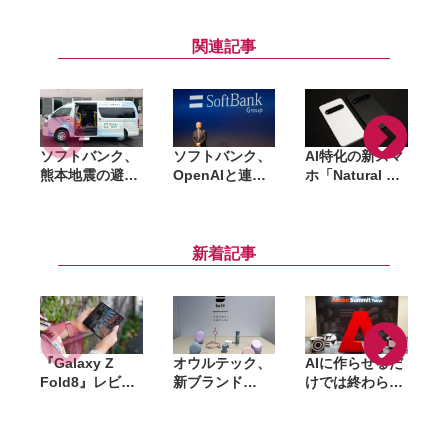
関連記事
ソフトバンク、
ソフトバンク、
AI特化の新スマ
熊本地震の避難
OpenAIと連携
ホ「Natural AI
所で「スマホな
した企業向けサ
Phone」ソフト
んでもサポート
イバー防御サー
バンクが日本独
号」による支援
ビス
占販売。AIが利
を開始。充電用
「Patching as
用者の意図を汲
新着記事
品の無償配布や
a Service」提
み取るスマホに
スマホ相談を実
供。重要インフ
施
ラ3,000社への
展開を目指す
『Galaxy Z
オウルテック、
AIに作らせるだ
Fold8』レビュ
新ブランド
けでは終わらな
ー。1週間使っ
「Soft」立ち上
い。「Adobe
て実感した「ち
げ。斜めに挿せ
Summit
ょうどいい大画
る充電器や握れ
Tokyo」で示さ