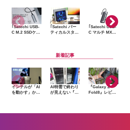
｢Satechi USB-
｢Satechi バー
｢Satechi USB-
｢
C M.2 SSDケー
ティカルスタン
C マルチ MXハ
ス｣ 国内発売
ド｣ 国内発売。
ブ 10-in-1｣ 発
ブ
へ。工具なしで
ラップトップ／
売。M1 Macで
M.2 SSDを収納
タブレット用の
デュアルディス
＆接続可能、価
縦置きスタンド
プレイ化できる
新着記事
格は6,299円
10in1 USB-Cハ
ブ
インテルが「AI
AI特需で終わり
『Galaxy Z
を動かす」から
が見えない『ラ
Fold8』レビュ
「AIで機械を動
マゲドン』。メ
ー。1週間使っ
かす」へ。
モリからSSD、
て実感した「ち
Panther Lake
GPUへ広がった
ょうどいい大画
で挑むフィジカ
値上げの波は
面」、4:3ディ
ルAIの現在地
「マザーボー
スプレイと約
ド」へ波及か
201gの軽さが