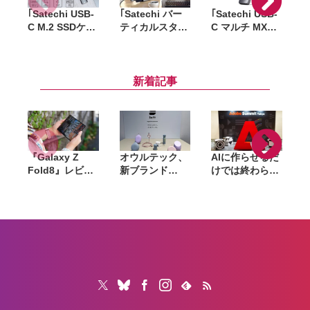
｢Satechi USB-
｢Satechi バー
｢Satechi USB-
｢
C M.2 SSDケー
ティカルスタン
C マルチ MXハ
ス｣ 国内発売
ド｣ 国内発売。
ブ 10-in-1｣ 発
ブ
へ。工具なしで
ラップトップ／
売。M1 Macで
M.2 SSDを収納
タブレット用の
デュアルディス
＆接続可能、価
縦置きスタンド
プレイ化できる
新着記事
格は6,299円
10in1 USB-Cハ
ブ
『Galaxy Z
オウルテック、
AIに作らせるだ
Fold8』レビュ
新ブランド
けでは終わらな
ー。1週間使っ
「Soft」立ち上
い。「Adobe
て実感した「ち
げ。斜めに挿せ
Summit
ょうどいい大画
る充電器や握れ
Tokyo」で示さ
面」、4:3ディ
るケーブルなど
れたAIエージェ
や
スプレイと約
6製品
ントと働くこれ
201gの軽さが
からのマーケテ
生む新しい使い
ィング
心地