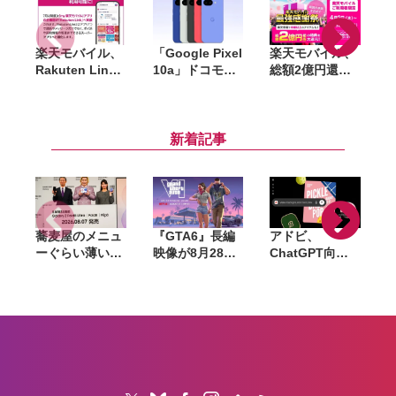
楽天モバイル、
「Google Pixel
楽天モバイル、
Rakuten Link
10a」ドコモ・
総額2億円還元
「
に「my 楽天モ
au・ソフトバン
の大型キャンペ
バイル」を統
ク・楽天・UQ
ーン「楽天モバ
W
合。契約管理か
mobile・ワイモ
イル 最強感謝
ら通話まで一元
バイルで予約ス
祭」を開始
新着記事
化へ
タート。4月14
日から順次発売
蕎麦屋のメニュ
『GTA6』長編
アドビ、
ーぐらい薄い。
映像が8月28日
ChatGPT向け
カズレーザーが
公開へ。Netflix
統合プラグイン
語るGalaxy新
で先行配信、6
を提供開始。
モデルと折りた
時間後に
Photoshopや
たみスマホの
YouTubeでも公
Premiereなど
「カタチの多様
開
70以上のツール
化」
を利用可能に