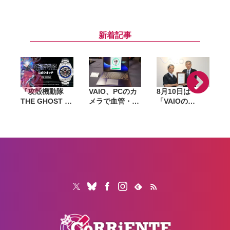
ルで約3万7千円
Watch・
4」がAmazon
に。ANC対応、
AirPodsを国内
プライムデーで
ィ
心拍センサー搭
で一斉値上げ。
特別価格に
載の最上位モデ
iPhone 17eは
『
新着記事
ル
10万円超え、
Pro Maxは21万
円超に
『攻殻機動隊
VAIO、PCのカ
8月10日は
THE GHOST IN
メラで血管・心
「VAIOの
THE SHELL』
拍情報を測定す
日」。クイズ正
草薙素子の義体
る「ウェルネス
解者から抽選で
をイメージした
ケア」 2026年
1人に“世界に1
P
公式ウオッチ。
秋以降の新製品
台だけの
1989点限定で発
に標準搭載へ
VAIO”を
売