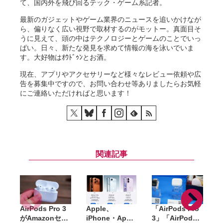
て、国内外を飛び回るテック・ゲーム系記者。
最新のガジェットやゲーム業界のニュースを追いかけなが
ら、偏りなく広い視野で取材するのがモットー。真面目そ
うに見えて、頭の中はテクノロジーとゲームのことでいっ
ぱい。日々、新たな発見を求めて情報の海を泳いでいま
す。大好物はｵｳﾄﾞｩﾝとお酒。
現在、アプリやアクセサリーなど様々なレビュー依頼や広
告を募集中ですので、お問い合わせ等ありましたらお気軽
にご連絡いただければと思います！
関連記事
AirPods Pro 3
Apple、
「AirPods Pro
がAmazonセー
iPhone・Apple
3」「AirPods