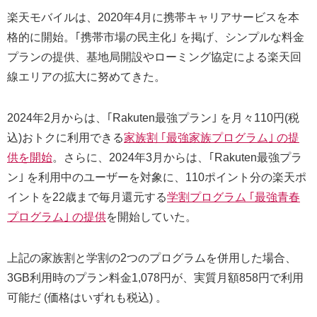
楽天モバイルは、2020年4月に携帯キャリアサービスを本
格的に開始。｢携帯市場の民主化｣ を掲げ、シンプルな料金
プランの提供、基地局開設やローミング協定による楽天回
線エリアの拡大に努めてきた。
2024年2月からは、｢Rakuten最強プラン｣ を月々110円(税
込)おトクに利用できる
家族割 ｢最強家族プログラム｣ の提
供を開始
。さらに、2024年3月からは、｢Rakuten最強プラ
ン｣ を利用中のユーザーを対象に、110ポイント分の楽天ポ
イントを22歳まで毎月還元する
学割プログラム ｢最強青春
プログラム｣ の提供
を開始していた。
上記の家族割と学割の2つのプログラムを併用した場合、
3GB利用時のプラン料金1,078円が、実質月額858円で利用
可能だ (価格はいずれも税込) 。