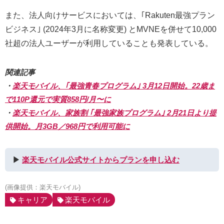
また、法人向けサービスにおいては、｢Rakuten最強プラン
ビジネス｣ (2024年3月に名称変更) とMVNEを併せて10,000
社超の法人ユーザーが利用していることも発表している。
関連記事
・
楽天モバイル、｢最強青春プログラム｣ 3月12日開始。22歳ま
で110P還元で実質858円/月〜に
・
楽天モバイル、家族割 ｢最強家族プログラム｣ 2月21日より提
供開始。月3GB／968円で利用可能に
▶︎
楽天モバイル公式サイトからプランを申し込む
(画像提供：楽天モバイル)
キャリア
楽天モバイル