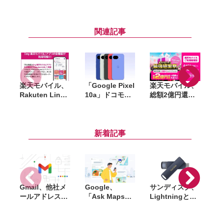
関連記事
楽天モバイル、
「Google Pixel
楽天モバイル、
Rakuten Link
10a」ドコモ・
総額2億円還元
「
に「my 楽天モ
au・ソフトバン
の大型キャンペ
バイル」を統
ク・楽天・UQ
ーン「楽天モバ
W
合。契約管理か
mobile・ワイモ
イル 最強感謝
ら通話まで一元
バイルで予約ス
祭」を開始
新着記事
化へ
タート。4月14
日から順次発売
Gmail、他社メ
Google、
サンディスク、
S
ールアドレスを
「Ask Maps」
Lightningと
送信元にする機
日本でも提供開
USB-Cを備えた
能を2027年1月
始。料理注文や
USBフラッシュ