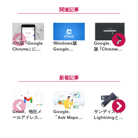
関連記事
iOS版 ｢Google
Windows版
Google、最新
Chrome｣ にシ
Google
版 ｢Chrome
ークレットモー
Chrome向けに
73｣ リリース
2
ドのロック機能
｢iCloudパスワ
ダークモードに
が実装予定。
ード｣ 拡張機能
正式対応
Face ID/Touch
がリリース
新着記事
IDでロック解除
が可能
Gmail、他社メ
Google、
サンディスク、
S
ールアドレスを
「Ask Maps」
Lightningと
送信元にする機
日本でも提供開
USB-Cを備えた
能を2027年1月
始。料理注文や
USBフラッシュ
終了。POP受信
ホテル検索まで
「Phone Drive
N