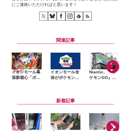
にご連絡いただければと思います！
関連記事
イオンモール幕
イオンモール全
Niantic、『ポ
張新都心「ポケ
体がポケモンジ
ケモンGO』
モン GO メガと
ムに変身？『ポ
『ピクミンブル
っくん！」取材
ケモン GO メガ
ーム』『モンハ
レポ。家族みん
とっくん！』千
ンNow』を米
なで盛り上がれ
葉・幕張と沖縄
Scopelyに売
新着記事
るコンテンツが
でリアル開催へ
却。サービスは
たくさん
継続提供