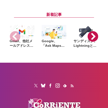
カズレーザーが
ポケモン』初の
Hub」開設。AI
語るGalaxy新
リアルイベント
スタートアップ
「
モデルと折りた
が8月6日開幕。
の事業化を後押
たみスマホの
「ブクブクうみ
し、PoC止まり
新着記事
「カタチの多様
ぞこの街」の世
を解消へ
化」
界観を再現
Gmail、他社メ
Google、
サンディスク、
S
ールアドレスを
「Ask Maps」
Lightningと
送信元にする機
日本でも提供開
USB-Cを備えた
能を2027年1月
始。料理注文や
USBフラッシュ
終了。POP受信
ホテル検索まで
「Phone Drive
N
やGmailifyも廃
AIが代行
for iPhone」発
i
止
売。iPhone・
iPad・Mac間で
データを手軽に
共有