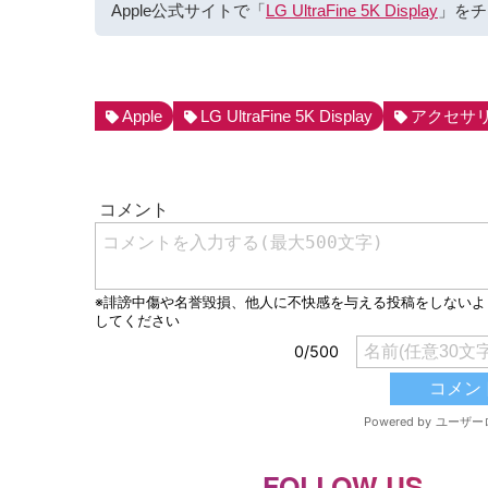
Apple公式サイトで「
LG UltraFine 5K Display
」をチ
Apple
LG UltraFine 5K Display
アクセサ
FOLLOW US