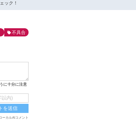
ェック！
リ
不具合