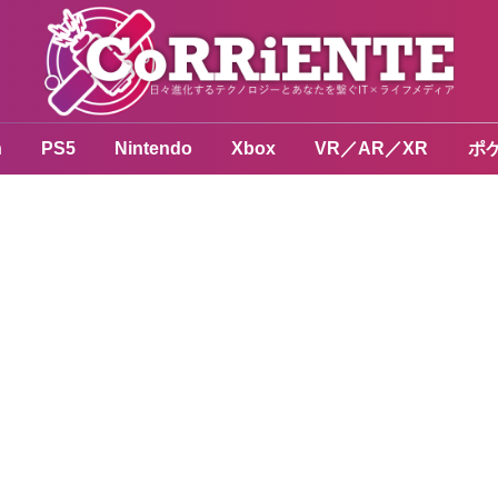
n
PS5
Nintendo
Xbox
VR／AR／XR
ポ