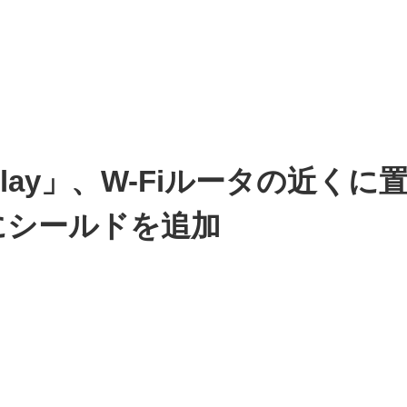
K Display」、W-Fiルータ
にシールドを追加