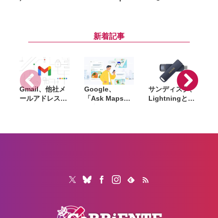
26.6」
Watch・
27」「macOS
や
「macOS
AirPodsを国内
27」など新OS
Tahoe 26.6」な
で一斉値上げ。
のパブリックベ
ど配信開始。バ
iPhone 17eは
ータを公開。一
新着記事
グ修正やセキュ
10万円超え、
般ユーザーも無
リティ強化など
Pro Maxは21万
料で試用可能
円超に
Gmail、他社メ
Google、
サンディスク、
S
ールアドレスを
「Ask Maps」
Lightningと
送信元にする機
日本でも提供開
USB-Cを備えた
能を2027年1月
始。料理注文や
USBフラッシュ
終了。POP受信
ホテル検索まで
「Phone Drive
N
やGmailifyも廃
AIが代行
for iPhone」発
i
止
売。iPhone・
iPad・Mac間で
データを手軽に
共有