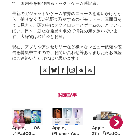
て、国内外を飛び回るテック・ゲーム系記者。
最新のガジェットやゲーム業界のニュースを追いかけなが
ら、偏りなく広い視野で取材するのがモットー。真面目そ
うに見えて、頭の中はテクノロジーとゲームのことでいっ
ぱい。日々、新たな発見を求めて情報の海を泳いでいま
す。大好物はｵｳﾄﾞｩﾝとお酒。
現在、アプリやアクセサリーなど様々なレビュー依頼や広
告を募集中ですので、お問い合わせ等ありましたらお気軽
にご連絡いただければと思います！
関連記事
Apple、「iOS
Apple、
Apple、「iOS
／iPadOS
iPhone・Apple
27」「iPadOS