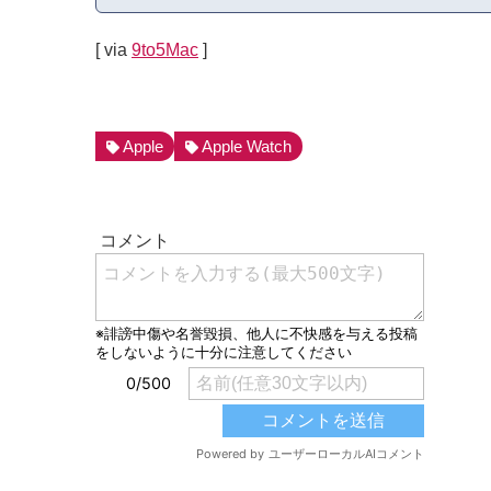
[ via
9to5Mac
]
Apple
Apple Watch