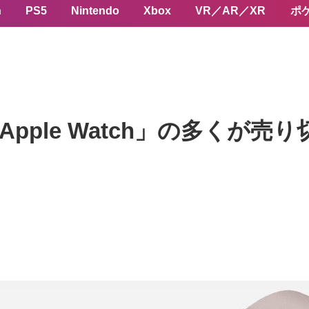
n
PS5
Nintendo
Xbox
VR／AR／XR
ポ
Apple Watch」の多くが