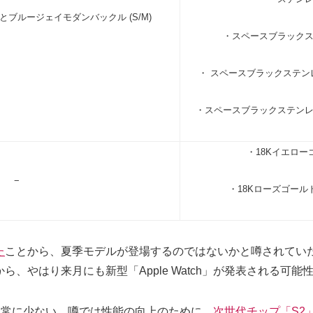
ブルージェイモダンバックル (S/M)
・スペースブラック
・ スペースブラックステ
・スペースブラックステン
・18Kイエロ
−
・18Kローズゴー
た
ことから、夏季モデルが登場するのではないかと噂されてい
、やはり来月にも新型「Apple Watch」が発表される可
報は非常に少ない。噂では性能の向上のために、
次世代チップ「S2