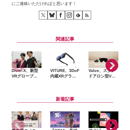
にご連絡いただければと思います！
関連記事
Diver-X、新型
VITURE、3DoF
Valve、スタン
V
VRグローブ
内蔵XRグラス
ドアロン型VR
と
「ContactGlov
「VITURE
ヘッドセット
e3」発表。社名
Beast」国内展
「Steam
も「Melt
開。58度広視野
Frame」発表。
Interface
角に対応
2026年に発売へ
新着記事
Technologies
」に変更へ