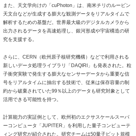
また、天文学向けの「cuPhoton」は、南米チリのルービン
天文台などが生成する膨大な観測データをリアルタイムで
解析するための基盤だ。世界最大級のデジタルカメラから
出力されるデータを高速処理し、銀河形成や宇宙構造の研
究を支援する。
さらに、CERN（欧州原子核研究機構）などで利用される
新しいデータ処理ライブラリ「DAQIRI」も発表された。粒
子衝突実験で発生する膨大なセンサーデータから重要な信
号をリアルタイムに抽出する技術で、従来は保存容量の制
約から破棄されていた99％以上のデータも研究対象として
活用できる可能性を持つ。
計算能力の実証例として、欧州初のエクサスケールスーパ
ーコンピュータ「JUPITER」を利用した量子コンピューテ
ィング研究が紹介された。研究チームは50量子ビット規模