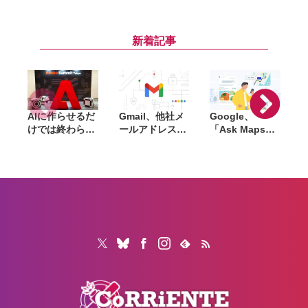
など4社とフィ
「Nemotron」
大。次世代車や
ジカルAI推進。
で連携拡大。国
工場、スマート
ジェンスン・フ
産AIモデルや業
シティまでAI活
アンCEO「メイ
界特化AIの開発
用を推進
新着記事
ド・イン・ジャ
を加速
パンは最高品質
の証」
AIに作らせるだ
Gmail、他社メ
Google、
けでは終わらな
ールアドレスを
「Ask Maps」
L
い。「Adobe
送信元にする機
日本でも提供開
Summit
能を2027年1月
始。料理注文や
TOKYO」で示
終了。POP受信
ホテル検索まで
「
されたAIエージ
やGmailifyも廃
AIが代行
f
ェントと働くこ
止
売
れからのマーケ
i
ティング