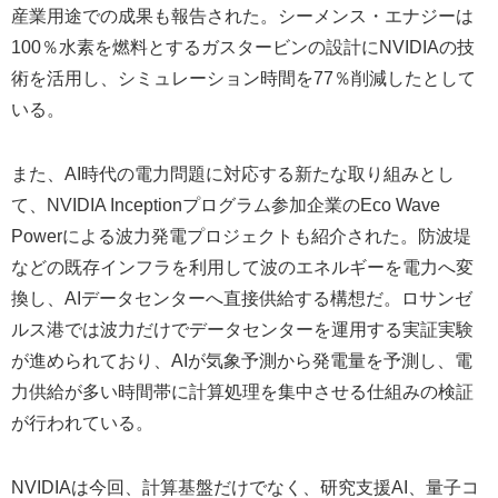
産業用途での成果も報告された。シーメンス・エナジーは
100％水素を燃料とするガスタービンの設計にNVIDIAの技
術を活用し、シミュレーション時間を77％削減したとして
いる。
また、AI時代の電力問題に対応する新たな取り組みとし
て、NVIDIA Inceptionプログラム参加企業のEco Wave
Powerによる波力発電プロジェクトも紹介された。防波堤
などの既存インフラを利用して波のエネルギーを電力へ変
換し、AIデータセンターへ直接供給する構想だ。ロサンゼ
ルス港では波力だけでデータセンターを運用する実証実験
が進められており、AIが気象予測から発電量を予測し、電
力供給が多い時間帯に計算処理を集中させる仕組みの検証
が行われている。
NVIDIAは今回、計算基盤だけでなく、研究支援AI、量子コ