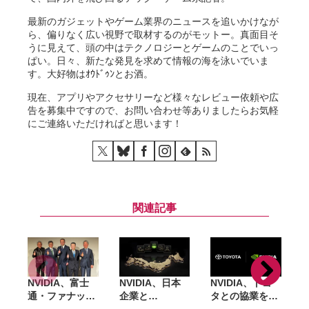
最新のガジェットやゲーム業界のニュースを追いかけなが
ら、偏りなく広い視野で取材するのがモットー。真面目そ
うに見えて、頭の中はテクノロジーとゲームのことでいっ
ぱい。日々、新たな発見を求めて情報の海を泳いでいま
す。大好物はｵｳﾄﾞｩﾝとお酒。
現在、アプリやアクセサリーなど様々なレビュー依頼や広
告を募集中ですので、お問い合わせ等ありましたらお気軽
にご連絡いただければと思います！
関連記事
NVIDIA、富士
NVIDIA、日本
NVIDIA、トヨ
N
通・ファナック
企業と
タとの協業を拡