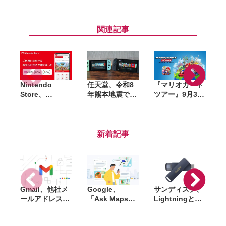
関連記事
Nintendo
任天堂、令和8
『マリオカート
Store、
年熊本地震で被
ツアー』9月30
「Apple Pay」
災したゲーム機
日にサービス終
「Google
などを無償修
了。ルビー販売
ー
Pay」「あと払
理。保証有無を
は終了、有償ル
い（ペイデ
問わず2027年2
ビーは払い戻し
新着記事
ィ）」での支払
月1日到着分ま
へ
いに対応
で対応
Gmail、他社メ
Google、
サンディスク、
S
ールアドレスを
「Ask Maps」
Lightningと
送信元にする機
日本でも提供開
USB-Cを備えた
能を2027年1月
始。料理注文や
USBフラッシュ