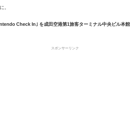
ドに。
do Check In｣ を成田空港第1旅客ターミナル中央ビル本館1階Vi
スポンサーリンク