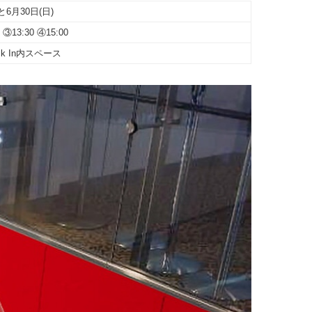
と6月30日(日)
 ③13:30 ④15:00
heck In内スペース